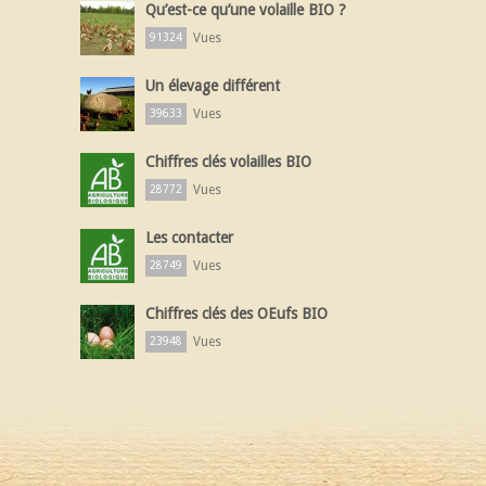
Qu’est-ce qu’une volaille BIO ?
Vues
91324
Un élevage différent
Vues
39633
Chiffres clés volailles BIO
Vues
28772
Les contacter
Vues
28749
Chiffres clés des OEufs BIO
Vues
23948