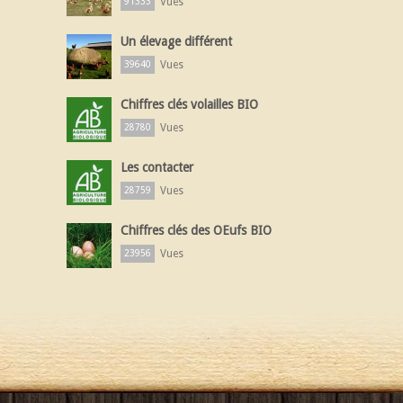
Vues
91333
Un élevage différent
Vues
39640
Chiffres clés volailles BIO
Vues
28780
Les contacter
Vues
28759
Chiffres clés des OEufs BIO
Vues
23956